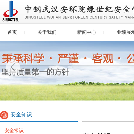
首页
关于我们
新闻中心
业绩展
安全知识
安全常识