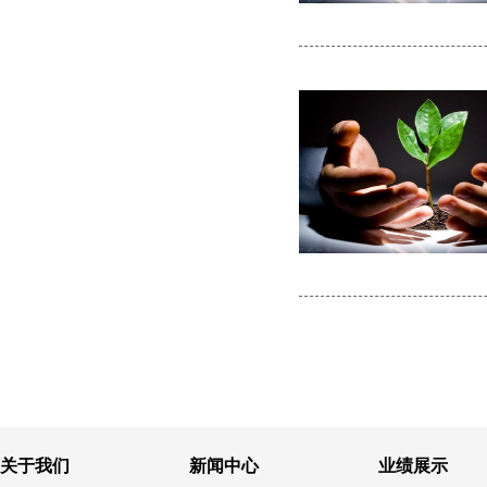
关于我们
新闻中心
业绩展示