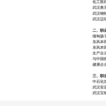
化工医
武汉奥
武汉钢
武汉迈
二、职
缅甸扬
东风本
东风本
生产企
与中国
健康企
三、职
中石化
武汉安
武汉宝