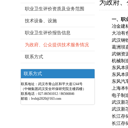
为政府、
职业卫生评价资质及业务范围
一、职
技术设备、设施
冶金建
职业卫生评价报告信息
大冶有
武汉钢
为政府、公众提供技术服务情况
葛洲坝
武钢资
联系方式
机械制
东风本
联系方式
东风本
东风汽
联系地址：武汉市青山区和平大道1244号
上海本
（中钢集团武汉安全环保研究院主楼四楼）
联系电话：027-86561012 / 86566846
电子制
邮箱：lvshiji2020@163.com
武汉新
武汉新
长江存
长江存