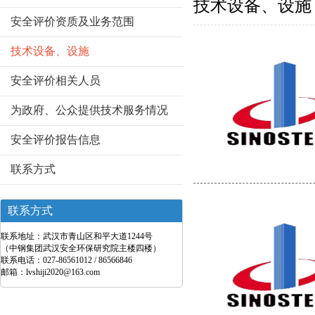
技术设备、设施
安全评价资质及业务范围
技术设备、设施
安全评价相关人员
为政府、公众提供技术服务情况
安全评价报告信息
联系方式
联系方式
联系地址：武汉市青山区和平大道1244号
（中钢集团武汉安全环保研究院主楼四楼）
联系电话：027-86561012 / 86566846
邮箱：lvshiji2020@163.com