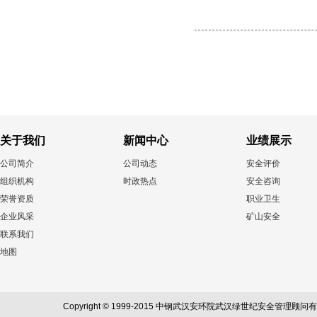
关于我们
新闻中心
业绩展示
公司简介
公司动态
安全评价
组织机构
时政热点
安全咨询
荣誉资质
职业卫生
企业风采
矿山安全
联系我们
地图
Copyright © 1999-2015 中钢武汉安环院武汉绿世纪安全管理顾