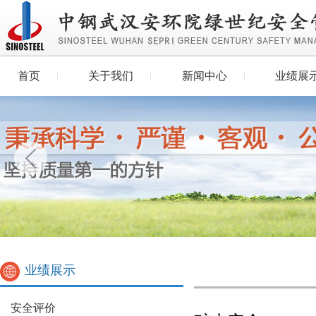
首页
关于我们
新闻中心
业绩展
业绩展示
安全评价