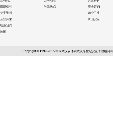
公司简介
公司动态
安全评价
组织机构
时政热点
安全咨询
荣誉资质
职业卫生
企业风采
矿山安全
联系我们
地图
Copyright © 1999-2015 中钢武汉安环院武汉绿世纪安全管理顾