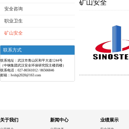
矿山安全
安全咨询
职业卫生
矿山安全
联系方式
联系地址：武汉市青山区和平大道1244号
（中钢集团武汉安全环保研究院主楼四楼）
联系电话：027-86561012 / 86566846
邮箱：lvshiji2020@163.com
关于我们
新闻中心
业绩展示