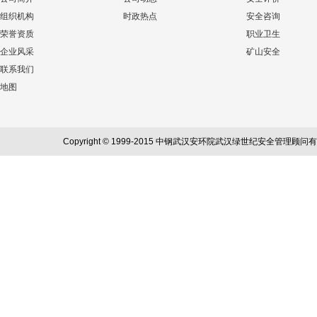
组织机构
时政热点
安全咨询
荣誉资质
职业卫生
企业风采
矿山安全
联系我们
地图
Copyright © 1999-2015 中钢武汉安环院武汉绿世纪安全管理顾