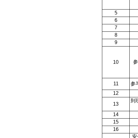
5
6
7
8
9
参
10
11
参
12
到
13
14
15
16
安