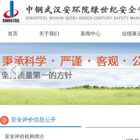
首页
关于我们
新闻中心
业绩展
安全评价信息公开
安全评价机构简介